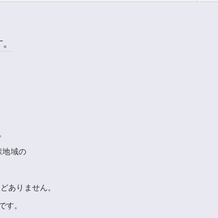
す。
。
森地域の
。
んどありません。
です。