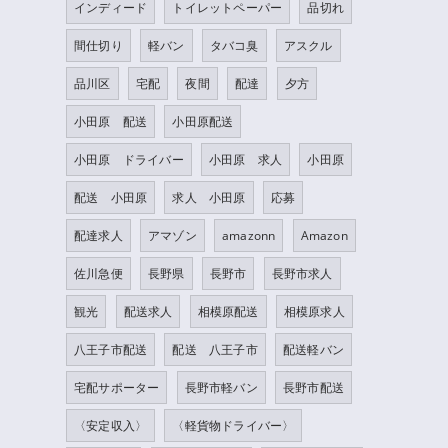
インディード
トイレットペーパー
品切れ
間仕切り
軽バン
タバコ臭
アスクル
品川区
宅配
夜間
配達
夕方
小田原 配送
小田原配送
小田原 ドライバー
小田原 求人
小田原
配送 小田原
求人 小田原
応募
配達求人
アマゾン
amazonn
Amazon
佐川急便
長野県
長野市
長野市求人
観光
配送求人
相模原配送
相模原求人
八王子市配送
配送 八王子市
配送軽バン
宅配サポーター
長野市軽バン
長野市配送
〈安定収入〉
〈軽貨物ドライバー〉